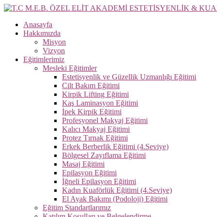
Skip
to
Milli Eğitim Bakanlığı tarafından onaylı % 100 Ögrenme ve İş Garanti
Anasayfa
content
T.C M.E.B. ÖZEL ELİT AKADEMİ ESTETİSYE
Hakkımızda
Misyon
Vizyon
Eğitimlerimiz
Mesleki Eğitimler
Estetisyenlik ve Güzellik Uzmanlığı Eğitimi
Cilt Bakım Eğitimi
Kirpik Lifting Eğitimi
Kaş Laminasyon Eğitimi
İpek Kirpik Eğitimi
Profesyonel Makyaj Eğitimi
Kalıcı Makyaj Eğitimi
Protez Tırnak Eğitimi
Erkek Berberlik Eğitimi (4.Seviye)
Bölgesel Zayıflama Eğitimi
Masaj Eğitimi
Epilasyon Eğitimi
İğneli Epilasyon Eğitimi
Kadın Kuaförlük Eğitimi (4.Seviye)
El Ayak Bakımı (Podoloji) Eğitimi
Eğitim Standartlarımız
Katılım Koşulları ve Belgelendirme