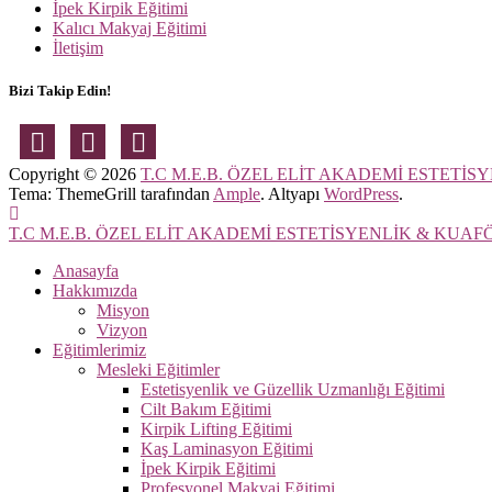
İpek Kirpik Eğitimi
Kalıcı Makyaj Eğitimi
İletişim
Bizi Takip Edin!
Copyright © 2026
T.C M.E.B. ÖZEL ELİT AKADEMİ ESTET
Tema: ThemeGrill tarafından
Ample
. Altyapı
WordPress
.
T.C M.E.B. ÖZEL ELİT AKADEMİ ESTETİSYENLİK & KUA
Anasayfa
Hakkımızda
Misyon
Vizyon
Eğitimlerimiz
Mesleki Eğitimler
Estetisyenlik ve Güzellik Uzmanlığı Eğitimi
Cilt Bakım Eğitimi
Kirpik Lifting Eğitimi
Kaş Laminasyon Eğitimi
İpek Kirpik Eğitimi
Profesyonel Makyaj Eğitimi