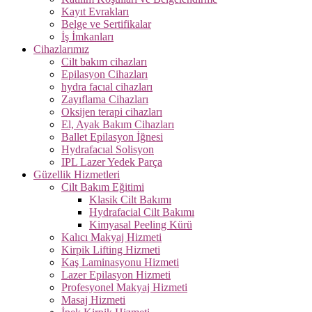
Kayıt Evrakları
Belge ve Sertifikalar
İş İmkanları
Cihazlarımız
Cilt bakım cihazları
Epilasyon Cihazları
hydra facıal cihazları
Zayıflama Cihazları
Oksijen terapi cihazları
El, Ayak Bakım Cihazları
Ballet Epilasyon İğnesi
Hydrafacıal Solisyon
IPL Lazer Yedek Parça
Güzellik Hizmetleri
Cilt Bakım Eğitimi
Klasik Cilt Bakımı
Hydrafacial Cilt Bakımı
Kimyasal Peeling Kürü
Kalıcı Makyaj Hizmeti
Kirpik Lifting Hizmeti
Kaş Laminasyonu Hizmeti
Lazer Epilasyon Hizmeti
Profesyonel Makyaj Hizmeti
Masaj Hizmeti