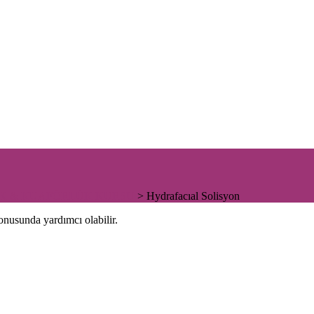
LİK & KUAFÖRLÜK KURSU
>
Hydrafacıal Solisyon
nusunda yardımcı olabilir.