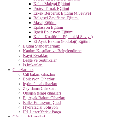
Kalıcı Makyaj Eğitimi
Protez Tırnak Eğitimi
Erkek Berberlik Eğitimi (4.Seviye)
Bölgesel Zayıflama Eğitimi
Masaj Eğitimi
Epilasyon Eğitimi
İğneli Epilasyon Eğitimi
Kadın Kuaförlük Eğitimi (4.Seviye)
El Ayak Bakımı (Podoloji) Eğitimi
Eğitim Standartlarımız
Katılım Koşulları ve Belgelendirme
Kayıt Evrakları
Belge ve Sertifikalar
İş İmkanları
Cihazlarımız
Cilt bakım cihazları
Epilasyon Cihazları
hydra facıal cihazları
Zayıflama Cihazları
Oksijen terapi cihazları
El, Ayak Bakım Cihazları
Ballet Epilasyon İğnesi
Hydrafacıal Solisyon
IPL Lazer Yedek Parça
Güzellik Hizmetleri