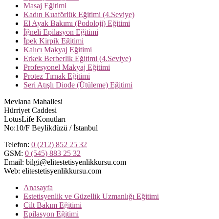
Masaj Eğitimi
Kadın Kuaförlük Eğitimi (4.Seviye)
El Ayak Bakımı (Podoloji) Eğitimi
İğneli Epilasyon Eğitimi
İpek Kirpik Eğitimi
Kalıcı Makyaj Eğitimi
Erkek Berberlik Eğitimi (4.Seviye)
Profesyonel Makyaj Eğitimi
Protez Tırnak Eğitimi
Seri Atışlı Diode (Ütüleme) Eğitimi
Mevlana Mahallesi
Hürriyet Caddesi
LotusLife Konutları
No:10/F Beylikdüzü / İstanbul
Telefon:
0 (212) 852 25 32
GSM:
0 (545) 883 25 32
Email: bilgi@elitestetisyenlikkursu.com
Web: elitestetisyenlikkursu.com
Anasayfa
Estetisyenlik ve Güzellik Uzmanlığı Eğitimi
Cilt Bakım Eğitimi
Epilasyon Eğitimi