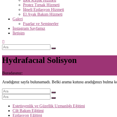
İpek Kirpik Hizmeti
Protez Tırnak Hizmeti
İğneli Epilasyon Hizmeti
El Ayak Bakım Hizmeti
Galeri
Fuarlar ve Seminerler
İnstagram Sayfamız
İletişim
Hydrafacıal Solisyon
Buradasınız:
T.C M.E.B. ÖZEL ELİT AKADEMİ ESTETİSYEN
Aradığınız sayfa bulunamadı. Belki arama kutusu aradığınızı bulma ko
Estetisyenlik ve Güzellik Uzmanlığı Eğitimi
Cilt Bakım Eğitimi
Epilasyon Eğitimi